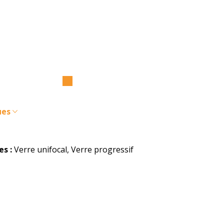
ues
s :
Verre unifocal, Verre progressif