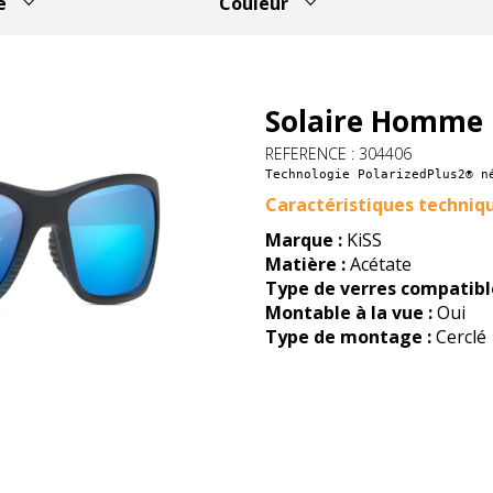
e
Couleur
Solaire Homme 
REFERENCE : 304406
Technologie PolarizedPlus2® n
Caractéristiques techniq
Marque :
KiSS
Matière :
Acétate
Type de verres compatible
Montable à la vue :
Oui
Type de montage :
Cerclé