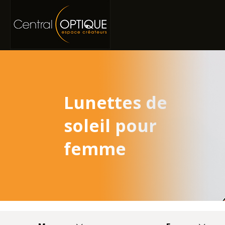
Lunettes de
soleil pour
femme